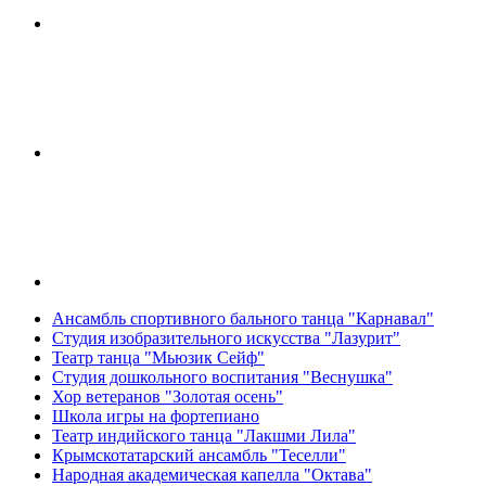
Ансамбль спортивного бального танца "Карнавал"
Студия изобразительного искусства "Лазурит"
Театр танца "Мьюзик Сейф"
Студия дошкольного воспитания "Веснушка"
Хор ветеранов "Золотая осень"
Школа игры на фортепиано
Театр индийского танца "Лакшми Лила"
Крымскотатарский ансамбль "Теселли"
Народная академическая капелла "Октава"