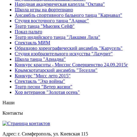
Народная академическая капелла "Октава"
Школа игры на фортепиано
Ансамбль спортивного бального танца "Карнавал"
Студия восточного танца "Адамас"
Театр танца "Мьюзик Сейф"
Показ пальто
Театр индийского танца "Лакшми Лила"
Спектакль МИМ
Образцово хореографический ансамбль "Карусель"
Студия изобразительного искусства "Лазурит"
Школа танца "Ариадна"
Конкурс красоты - Миссис Совершенство 24.09.2015г
Крымскотатарский ансамбль "Теселли"
Конкурс "Мисс лето 2015"
Спектакль "Эхо войны"
Театр песни "Ветер жизни"
Хор ветеранов "Золотая осень"
Наши
Контакты
Адрес: г. Симферополь, ул. Киевская 115