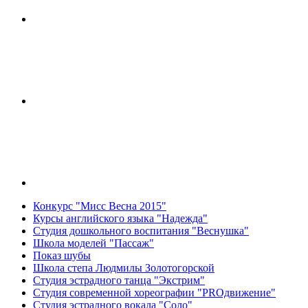
Конкурс "Мисс Весна 2015"
Курсы английского языка "Надежда"
Студия дошкольного воспитания "Веснушка"
Школа моделей "Пассаж"
Показ шубы
Школа степа Людмилы Золотогорской
Студия эстрадного танца "Экстрим"
Студия современной хореографии "PROдвижение"
Студия эстрадного вокала "Соло"