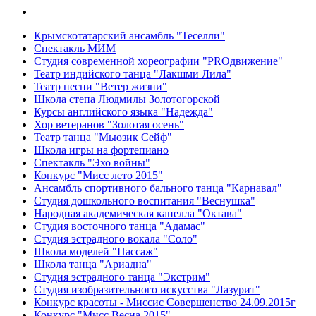
Крымскотатарский ансамбль "Теселли"
Спектакль МИМ
Студия современной хореографии "PROдвижение"
Театр индийского танца "Лакшми Лила"
Театр песни "Ветер жизни"
Школа степа Людмилы Золотогорской
Курсы английского языка "Надежда"
Хор ветеранов "Золотая осень"
Театр танца "Мьюзик Сейф"
Школа игры на фортепиано
Спектакль "Эхо войны"
Конкурс "Мисс лето 2015"
Ансамбль спортивного бального танца "Карнавал"
Студия дошкольного воспитания "Веснушка"
Народная академическая капелла "Октава"
Студия восточного танца "Адамас"
Студия эстрадного вокала "Соло"
Школа моделей "Пассаж"
Школа танца "Ариадна"
Студия эстрадного танца "Экстрим"
Студия изобразительного искусства "Лазурит"
Конкурс красоты - Миссис Совершенство 24.09.2015г
Конкурс "Мисс Весна 2015"